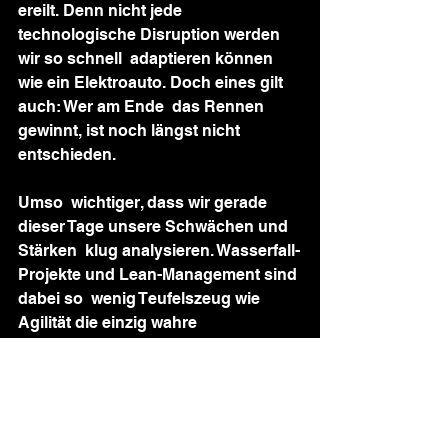
ereilt. Denn nicht jede 
technologische Disruption werden 
wir so schnell  adaptieren können 
wie ein Elektroauto. Doch eines gilt 
auch: Wer am Ende  das Rennen 
gewinnt, ist noch längst nicht 
entschieden.
Umso  wichtiger, dass wir gerade 
dieser Tage unsere Schwächen und 
Stärken  klug analysieren. Wasserfall-
Projekte und Lean-Management sind 
dabei so  wenig Teufelszeug wie 
Agilität die einzig wahre 
Wunderwaffe und  
Organisationsform ist. Wer gerade 
jetzt alles auf Agilität setzt,  verspielt 
womöglich die besten Karten, die 
uns noch geblieben sind. Doch  